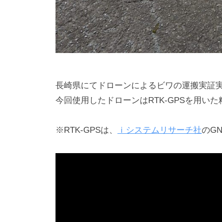
ボ
ー
ン
の
開
発
や
長崎県にてドローンによるビワの運搬実証
カ
今回使用したドローンはRTK-GPSを用い
ス
タ
※RTK-GPSは、
ｉシステムリサーチ社
のG
マ
イ
ズ
を
承
り