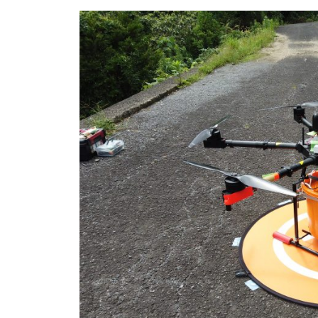
様
ス
株
の
式
タ
用
会
マ
途
社
イ
に
M
ズ
合
M
わ
l
ラ
せ
株
ボ
た
式
オ
会
リ
社
ジ
M
ナ
M
ル
ド
ラ
ロ