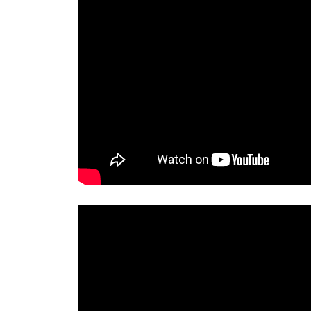
ま
す
。
空
、
陸
上
、
水
上
、
水
中
ド
ロ
ー