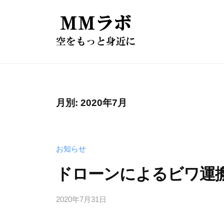
コ
ロ
ン
ー
テ
ン
ン
ド
株
開
ツ
発
式
ロ
へ
ド
会
ー
ロ
ス
社
ン
月別: 2020年7月
ー
キ
M
開
ン
M
ッ
発
カ
ラ
プ
お知らせ
ド
ス
ボ
タ
ロ
ドローンによるビワ運
は
マ
ー
、
イ
お
2020年7月31日
ン
ズ
客
カ
l