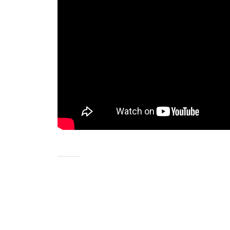
ン
の
開
発
・
組
立
を
行
っ
て
い
ま
す
。