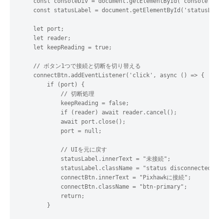
    const consoleDiv = document.getElementById('console');

    const statusLabel = document.getElementById('statusLabe
    let port;

    let reader;

    let keepReading = true;

    // ボタン1つで接続と切断を切り替える

    connectBtn.addEventListener('click', async () => {

        if (port) {

            // 切断処理

            keepReading = false;

            if (reader) await reader.cancel();

            await port.close();

            port = null;

            // UIを元に戻す

            statusLabel.innerText = "未接続";

            statusLabel.className = "status disconnected";

            connectBtn.innerText = "Pixhawkに接続";

            connectBtn.className = "btn-primary";

            return;

        }
