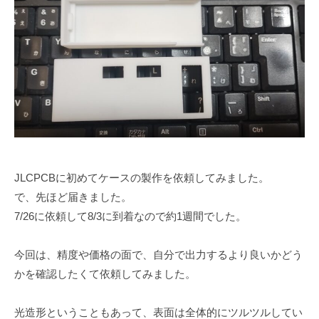
マ
会
途
社
イ
に
M
ズ
合
M
l
わ
ラ
株
せ
ボ
た
式
オ
会
リ
社
ジ
M
ナ
JLCPCBに初めてケースの製作を依頼してみました。
M
ル
で、先ほど届きました。
ラ
ド
7/26に依頼して8/3に到着なので約1週間でした。
ボ
ロ
ー
今回は、精度や価格の面で、自分で出力するより良いかどう
ン
かを確認したくて依頼してみました。
の
開
光造形ということもあって、表面は全体的にツルツルしてい
発