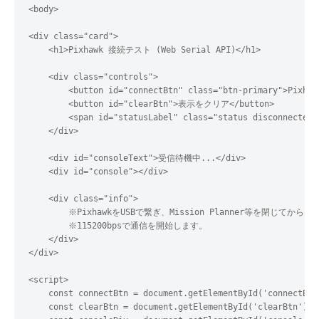
<body>

<div class="card">

    <h1>Pixhawk 接続テスト (Web Serial API)</h1>

    <div class="controls">

        <button id="connectBtn" class="btn-primary">Pixha
        <button id="clearBtn">表示をクリア</button>

        <span id="statusLabel" class="status disconnected
    </div>

    <div id="consoleText">受信待機中...</div>

    <div id="console"></div>

    <div class="info">

        ※PixhawkをUSBで繋ぎ、Mission Planner等を閉じてか
        ※115200bpsで通信を開始します。

    </div>

</div>

<script>

    const connectBtn = document.getElementById('connectBtn'
    const clearBtn = document.getElementById('clearBtn');
