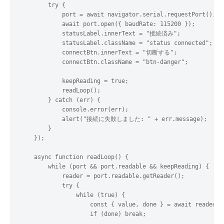
        try {

            port = await navigator.serial.requestPort();

            await port.open({ baudRate: 115200 });

            statusLabel.innerText = "接続済み";

            statusLabel.className = "status connected";

            connectBtn.innerText = "切断する";

            connectBtn.className = "btn-danger";

            keepReading = true;

            readLoop(); 

        } catch (err) {

            console.error(err);

            alert("接続に失敗しました: " + err.message);

        }

    });

    async function readLoop() {

        while (port && port.readable && keepReading) {

            reader = port.readable.getReader();

            try {

                while (true) {

                    const { value, done } = await reader.re
                    if (done) break;
