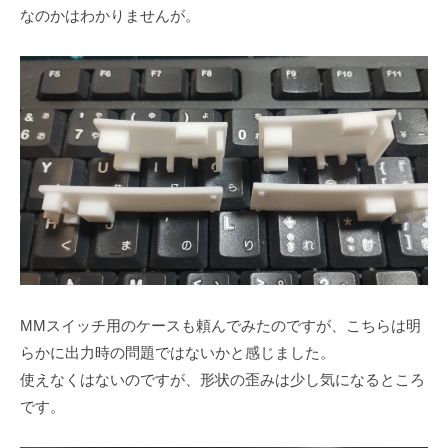
なのかはわかりませんが。
水
上
、
水
中
ド
ロ
ー
ン
の
開
発
・
MMスイッチ用のケースも頼んでみたのですが、こちらは明
組
らかに出力時の問題ではないかと感じました。
立
使えなくはないのですが、形状の歪みは少し気になるところ
を
です。
行
っ