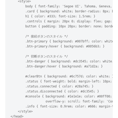
    <style>

        body { font-family: 'Segoe UI', Tahoma, Geneva, Ve
        .card { background: white; border-radius: 8px; box
        h1 { color: #333; font-size: 1.5rem; }

        .controls { margin: 20px 0; display: flex; gap: 10
        button { padding: 10px 20px; border: none; border-
        /* 接続ボタンのスタイル */

        .btn-primary { background: #007bff; color: white; }
        .btn-primary:hover { background: #0056b3; }

        /* 切断ボタンのスタイル */

        .btn-danger { background: #dc3545; color: white; }

        .btn-danger:hover { background: #a71d2a; }

        #clearBtn { background: #6c757d; color: white; }

        .status { font-weight: bold; margin-left: 10px; }

        .status.connected { color: #28a745; }

        .status.disconnected { color: #dc3545; }

        #console { background: #1e1e1e; color: #00ff00; pa
                   overflow-y: scroll; font-family: 'Conso
        .info { font-size: 0.9rem; color: #666; margin-top:
    </style>

</head>
