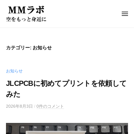
ド
ー
コ
ロ
ン
ー
メ
ニ
テ
ン
ュ
ド
株
ー
ン
開
ロ
式
発
ツ
会
ド
ー
へ
カテゴリー: お知らせ
社
ロ
ン
ス
M
ー
開
キ
ン
M
発
ッ
お知らせ
カ
ラ
プ
ド
ス
ボ
JLCPCBに初めてプリントを依頼して
ロ
タ
は
みた
マ
ー
、
イ
ン
お
2026年8月3日
/
0件のコメント
ズ
客
カ
l
様
ス
株
の
タ
式
用