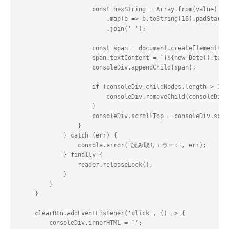
                    const hexString = Array.from(value)

                        .map(b => b.toString(16).padStart(
                        .join(' ');

                    const span = document.createElement('di
                    span.textContent = `[${new Date().toLo
                    consoleDiv.appendChild(span);

                    if (consoleDiv.childNodes.length > 100)
                        consoleDiv.removeChild(consoleDiv.f
                    }

                    consoleDiv.scrollTop = consoleDiv.scrol
                }

            } catch (err) {

                console.error("読み取りエラー:", err);

            } finally {

                reader.releaseLock();

            }

        }

    }

    clearBtn.addEventListener('click', () => {

        consoleDiv.innerHTML = '';
