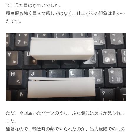
て、見た目はきれいでした。
や
積層痕も強く目立つ感じではなく、仕上がりの印象は良かっ
カ
ス
たです。
タ
マ
イ
ズ
を
承
り
ま
す
。
空
、
ただ、今回届いたパーツのうち、ふた側には反りが見られま
陸
した。
上
酷暑なので、輸送時の熱でやられたのか、出力段階でのもの
、