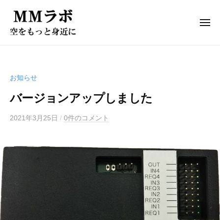
ド
ー
コ
ロ
ン
ー
メ
ニ
テ
ン
ュ
ド
株
ー
ン
開
ロ
式
発
ツ
会
ド
ー
へ
お知らせ
社
ロ
ン
ス
M
ー
バージョンアップしました
開
キ
ン
M
発
ッ
カ
ラ
2021年3月25日
/
0件のコメント
プ
ド
ス
ボ
ロ
タ
は
マ
ー
、
イ
ン
お
ズ
客
カ
l
様
ス
株
の
タ
式
用