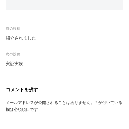
や
カ
ス
タ
前の投稿
マ
紹介されました
イ
投
ズ
稿
次の投稿
を
ナ
承
実証実験
ビ
り
ゲ
ま
す
ー
コメントを残す
。
シ
空
ョ
メールアドレスが公開されることはありません。
*
が付いている
、
欄は必須項目です
ン
陸
上
、