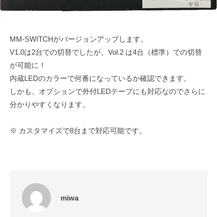
マ
会
途
社
イ
に
M
ズ
合
M
MM-SWITCHがバージョンアップします。
l
わ
ラ
V1.0は2台での切替でしたが、Vol.2 は4台（標準）での切替
株
せ
ボ
が可能に！
た
式
内蔵LEDのカラーで何番になっているか確認できます。
オ
会
しかも、オプションで外付LEDテープにも対応なのでさらに
リ
社
分かりやすくなります。
ジ
M
ナ
M
ル
※ カスタマイズで8台まで対応可能です。
ラ
ド
ボ
ロ
ー
ン
の
miwa
開
発