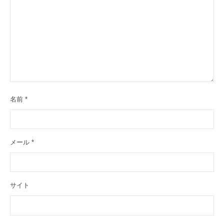
水
上
、
水
中
ド
ロ
ー
名前
*
ン
の
開
メール
*
発
・
組
サイト
立
を
行
っ