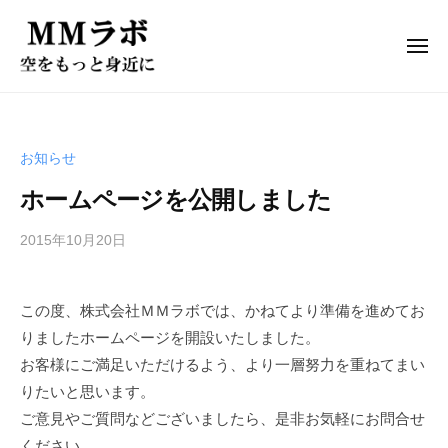
ド
ー
コ
ロ
ン
ー
メ
ニ
テ
ン
ュ
ド
株
ー
ン
開
ロ
式
発
ツ
会
ド
ー
へ
お知らせ
社
ロ
ン
ス
M
ー
ホームページを公開しました
開
キ
ン
M
発
ッ
カ
ラ
2015年10月20日
プ
ド
ス
ボ
ロ
タ
は
この度、株式会社ＭＭラボでは、かねてより準備を進めてお
マ
ー
、
イ
りましたホームページを開設いたしました。
ン
お
ズ
お客様にご満足いただけるよう、より一層努力を重ねてまい
客
カ
l
りたいと思います。
様
ス
株
の
ご意見やご質問などございましたら、是非お気軽にお問合せ
タ
式
用
ください。