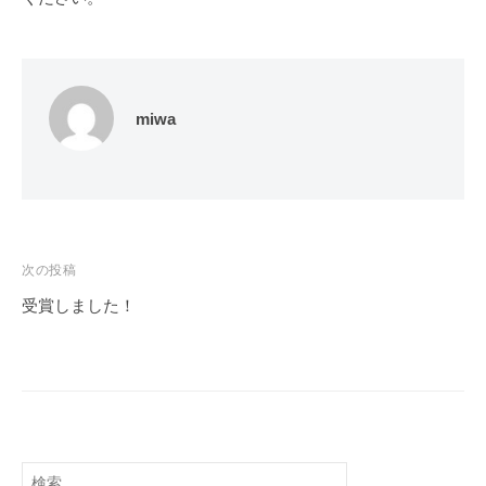
マ
会
途
社
イ
に
M
ズ
合
M
l
わ
ラ
miwa
株
せ
ボ
た
式
オ
会
リ
社
ジ
M
ナ
次の投稿
M
ル
受賞しました！
ラ
ド
投
ボ
ロ
稿
ー
ナ
ン
ビ
の
開
ゲ
検
発