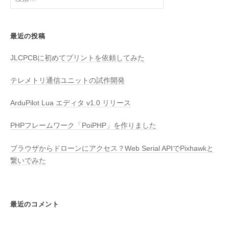
ー
索
や
シ
:
カ
ョ
ス
最近の投稿
ン
タ
JLCPCBに初めてプリントを依頼してみた
マ
イ
テレメトリ通信ユニットの試作開発
ズ
を
ArduPilot Lua エディタ v1.0 リリース
承
り
PHPフレームワーク「PoiPHP」を作りました
ま
ブラウザからドローンにアクセス？Web Serial APIでPixhawkと
す
繋いでみた
。
空
、
陸
最近のコメント
上
、