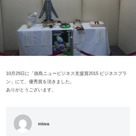
マ
会
途
社
イ
に
M
ズ
合
M
l
わ
ラ
株
せ
ボ
た
式
オ
会
リ
社
ジ
M
10月29日に「徳島ニュービジネス支援賞2015 ビジネスプラ
ナ
M
ン」にて、優秀賞を頂きました。
ル
ラ
ド
ありがとうございます。
ボ
ロ
ー
ン
の
miwa
開
発