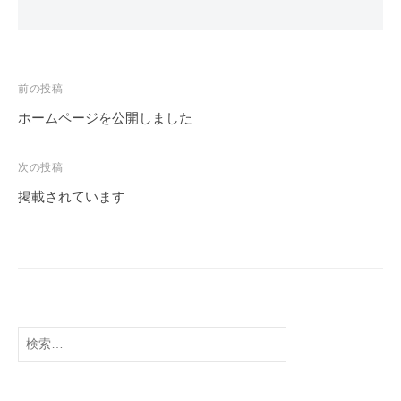
や
カ
ス
タ
前の投稿
マ
ホームページを公開しました
イ
投
ズ
稿
次の投稿
を
ナ
掲載されています
承
ビ
り
ゲ
ま
す
ー
。
シ
空
ョ
、
検
ン
陸
索
上
:
、