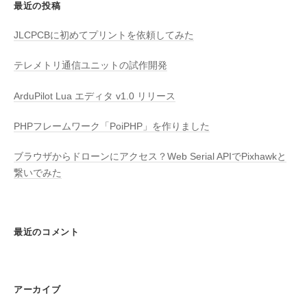
最近の投稿
水
上
JLCPCBに初めてプリントを依頼してみた
、
テレメトリ通信ユニットの試作開発
水
中
ArduPilot Lua エディタ v1.0 リリース
ド
ロ
PHPフレームワーク「PoiPHP」を作りました
ー
ン
ブラウザからドローンにアクセス？Web Serial APIでPixhawkと
の
繋いでみた
開
発
・
最近のコメント
組
立
を
行
アーカイブ
っ