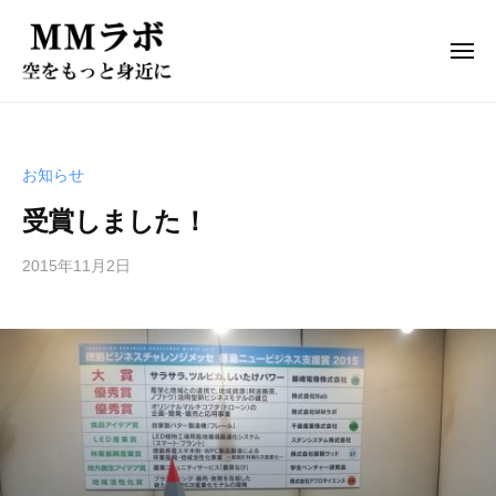
ド
ー
コ
ロ
ン
ー
メ
ニ
テ
ン
ュ
ド
株
ー
ン
開
ロ
式
発
ツ
会
ド
ー
へ
お知らせ
社
ロ
ン
ス
M
ー
受賞しました！
開
キ
ン
M
発
ッ
カ
ラ
2015年11月2日
プ
ド
ス
ボ
ロ
タ
は
マ
ー
、
イ
ン
お
ズ
客
カ
l
様
ス
株
の
タ
式
用